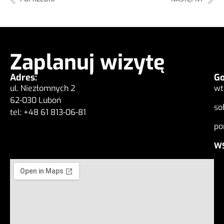
Zaplanuj wizytę
Adres:
Go
ul. Niezłomnych 2
wt
62-030 Luboń
so
tel: +48 61 813-06-81
po
WS