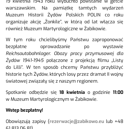
19 kwietnia 1943 roku wybuchło powstanie w getcie
warszawskim. Na pamiątkę tamtych wydarzeń
Muzeum Historii Żydów Polskich POLIN co roku
organizuje akcję „Żonkile”, w którą od lat włącza się
również Muzeum Martyrologiczne w Żabikowie.
W tym roku chcielibyśmy Państwu zaproponować
bezpłatne oprowadzanie po wystawie
Reichsautobahnlager. Obozy pracy przymusowej dla
Żydów 1941-1945
połączone z projekcją filmu „Listy
do Lilli”. W ten sposób chcemy Państwu przybliżyć
historie tych Żydów, których losy przez dramat II wojny
światowej związały się z naszym regionem.
Spotkanie odbędzie się
18 kwietnia
o godzinie
11:00
w Muzeum Martyrologicznym w Żabikowie.
Wstęp bezpłatny!
Obowiązują zapisy (
rezerwacje@zabikowo.eu
lub +48
61 813 06 81)