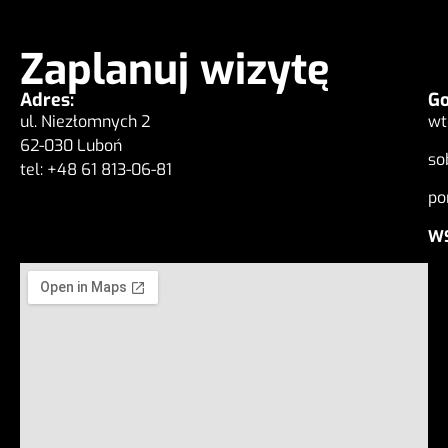
Zaplanuj wizytę
Adres:
Go
ul. Niezłomnych 2
wt
62-030 Luboń
so
tel: +48 61 813-06-81
po
WS