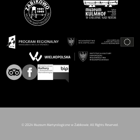
© 2024 Muzeum Martyrologiczne w Żabikowie. All Rights Reserved.