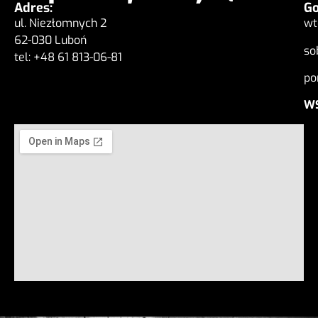
Adres:
Go
ul. Niezłomnych 2
wt
62-030 Luboń
so
tel: +48 61 813-06-81
po
WS