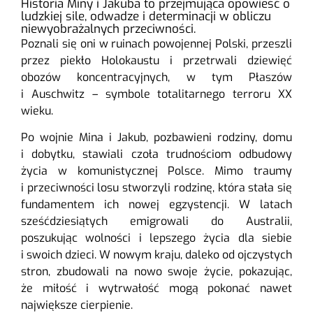
Historia Miny i Jakuba to przejmująca opowieść o
ludzkiej sile, odwadze i determinacji w obliczu
niewyobrażalnych przeciwności.
Poznali się oni w ruinach powojennej Polski, przeszli
przez piekło Holokaustu i przetrwali dziewięć
obozów koncentracyjnych, w tym Płaszów
i Auschwitz – symbole totalitarnego terroru XX
wieku.
Po wojnie Mina i Jakub, pozbawieni rodziny, domu
i dobytku, stawiali czoła trudnościom odbudowy
życia w komunistycznej Polsce. Mimo traumy
i przeciwności losu stworzyli rodzinę, która stała się
fundamentem ich nowej egzystencji. W latach
sześćdziesiątych emigrowali do Australii,
poszukując wolności i lepszego życia dla siebie
i swoich dzieci. W nowym kraju, daleko od ojczystych
stron, zbudowali na nowo swoje życie, pokazując,
że miłość i wytrwałość mogą pokonać nawet
największe cierpienie.